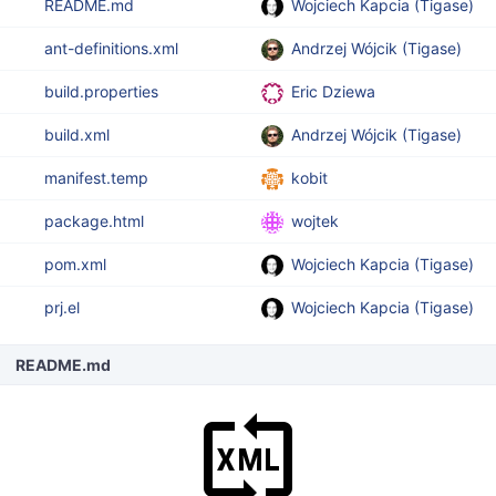
README.md
Wojciech Kapcia (Tigase)
ant-definitions.xml
Andrzej Wójcik (Tigase)
build.properties
Eric Dziewa
build.xml
Andrzej Wójcik (Tigase)
manifest.temp
kobit
package.html
wojtek
pom.xml
Wojciech Kapcia (Tigase)
prj.el
Wojciech Kapcia (Tigase)
README.md