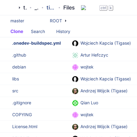
tigase
_server
tigase-xmltools
Files
ctrl
k
master
ROOT
Clone
Search
History
.onedev-buildspec.yml
Wojciech Kapcia (Tigase)
.github
Artur Hefczyc
debian
wojtek
libs
Wojciech Kapcia (Tigase)
src
Andrzej Wójcik (Tigase)
.gitignore
Qian Luo
COPYING
wojtek
License.html
Andrzej Wójcik (Tigase)